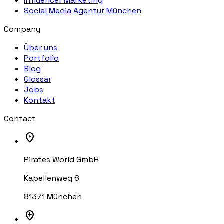
Influencer Marketing
Social Media Agentur München
Company
Über uns
Portfolio
Blog
Glossar
Jobs
Kontakt
Contact
location_on
Pirates World GmbH
Kapellenweg 6
81371 München
add_location