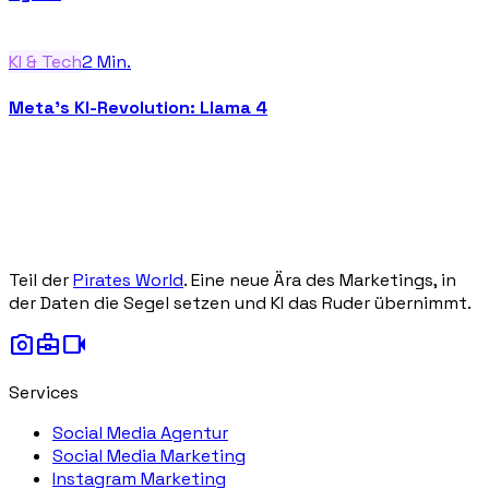
KI & Tech
2
Min.
Meta's KI-Revolution: Llama 4
Teil der
Pirates World
. Eine neue Ära des Marketings, in
der Daten die Segel setzen und KI das Ruder übernimmt.
photo_camera
business_center
videocam
Services
Social Media Agentur
Social Media Marketing
Instagram Marketing