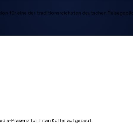
on für eine der traditionsreichsten deutschen Reisegepä
dia-Präsenz für Titan Koffer aufgebaut.