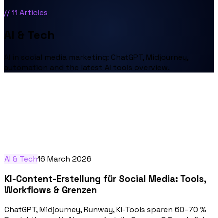
//
11
Articles
AI & Tech
AI in social media marketing: ChatGPT, Midjourney,
automation and the latest AI tools overview.
AI & Tech
16 March 2026
KI-Content-Erstellung für Social Media: Tools,
Workflows & Grenzen
ChatGPT, Midjourney, Runway, KI-Tools sparen 60–70 %