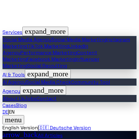
expand_more
Services
Social Media Agency
Social Media Marketing
Instagram
Marketing
TikTok Marketing
LinkedIn
Agency
Performance Marketing
Content
Marketing
Facebook Marketing
Influencer
Marketing
Social Recruiting
expand_more
AI & Tools
AI Agency
Social Media Check
Community Tool
expand_more
Agency
About Us
Jobs
Contact
Cases
Blog
DE
|
EN
menu
English Version
|
🇩🇪 Deutsche Version
arrow_back
All Articles