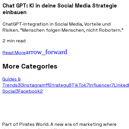
Chat GPT: KI in deine Social Media Strategie
einbauen
ChatGPT-Integration in Social Media, Vorteile und
Risiken. "Menschen folgen Menschen, nicht Robotern."
2
min read
arrow_forward
Read More
More Categories
Guides &
Trends
30
Instagram
11
Strategy
8
TikTok
7
Influencer
7
Linked
Social
3
Facebook
2
Part of Pirates World. A new era of marketing where