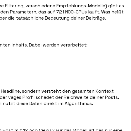
ve Filtering, verschiedene Empfehlungs-Modelle) gibt es
rden Parametern, das auf 72 H100-GPUs läuft. Was heißt
ber die tatsächliche Bedeutung deiner Beiträge.
ten Inhalts. Dabei werden verarbeitet:
ine Headline, sondern versteht den gesamten Kontext
 oder vages Profil schadet der Reichweite deiner Posts.
In nutzt diese Daten direkt im Algorithmus.
 Post mit 12.345 Views? Für das Modell ist das nur eine