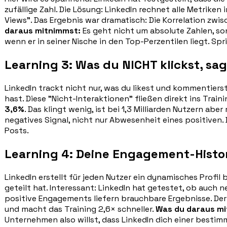
zufällige Zahl. Die Lösung: LinkedIn rechnet alle Metriken 
Views". Das Ergebnis war dramatisch: Die Korrelation zw
daraus mitnimmst:
Es geht nicht um absolute Zahlen, son
wenn er in seiner Nische in den Top-Perzentilen liegt. Sp
Learning 3: Was du NICHT klickst, sag
LinkedIn trackt nicht nur, was du likest und kommentier
hast. Diese "Nicht-Interaktionen" fließen direkt ins Train
3,6%
. Das klingt wenig, ist bei 1,3 Milliarden Nutzern aber
negatives Signal, nicht nur Abwesenheit eines positiven.
Posts.
Learning 4: Deine Engagement-Historie
LinkedIn erstellt für jeden Nutzer ein dynamisches Profil 
geteilt hat. Interessant: LinkedIn hat getestet, ob auch n
positive Engagements liefern brauchbare Ergebnisse. De
und macht das Training 2,6× schneller.
Was du daraus mi
Unternehmen also willst, dass LinkedIn dich einer besti