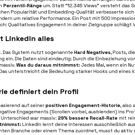
in
Perzentil-Ränge
um. Statt "12.345 Views" versteht das Sy
ischen Popularität und Embedding-Qualität verbesserte sic
dern um relative Performance. Ein Post mit 500 Impression
rich: Qualitatives Engagement in deiner Zielgruppe schlägt 
t LinkedIn alles
st. Das System nutzt sogenannte
Hard Negatives
, Posts, d
ing ein. Die Daten sind eindeutig: Durch die Einbeziehung v
 massiv.
Was du daraus mitnimmst:
Jedes Mal, wenn ein Nutz
 Das unterstreicht die Bedeutung starker Hooks und eines 
 definiert dein Profil
basierend auf seiner
positiven Engagement-Historie
, also
egative Engagements (Scrollen vorbei, ausblenden) ins Profi
r Unterschied war massiv:
29% bessere Recall-Rate
mit rei
tnimmst:
LinkedIn lernt deine Interessen ausschließlich au
mmten Branche oder einem Thema zuordnet, musst du aktiv 