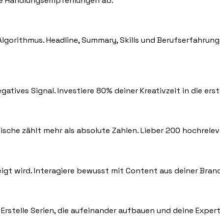
ete Handlungsempfehlungen ab:
es Algorithmus. Headline, Summary, Skills und Berufserfahrun
atives Signal. Investiere 80% deiner Kreativzeit in die ers
ische zählt mehr als absolute Zahlen. Lieber 200 hochrelev
eigt wird. Interagiere bewusst mit Content aus deiner Br
rstelle Serien, die aufeinander aufbauen und deine Experti