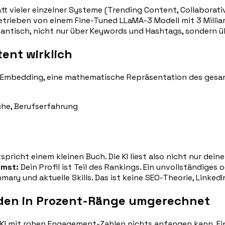
t vieler einzelner Systeme (Trending Content, Collaborati
etrieben von einem Fine-Tuned LLaMA-3 Modell mit 3 Millia
mantisch, nicht nur über Keywords und Hashtags, sondern ü
tent wirklich
s Embedding, eine mathematische Repräsentation des gesam
nche, Berufserfahrung
spricht einem kleinen Buch. Die KI liest also nicht nur de
mmst:
Dein Profil ist Teil des Rankings. Ein unvollständiges
mmary und aktuelle Skills. Das ist keine SEO-Theorie, Linked
den in Prozent-Ränge umgerechnet
e KI mit rohen Engagement-Zahlen nichts anfangen kann. Ein