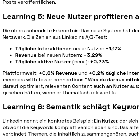
Posts veröffentlichen.
Learning 5: Neue Nutzer profitieren
Die überraschendste Erkenntnis: Das neue System hat d
Netzwerk. Die Zahlen aus LinkedIns A/B-Test:
Tägliche Interaktionen
neuer Nutzer:
+1,17%
Revenue
bei neuen Nutzern:
+3,29%
Tägliche aktive Nutzer
(neue):
+0,23%
Plattformweit:
+0,8% Revenue
und
+0,2% tägliche Inte
members with fewer connections."
Was du daraus mitn
darauf optimiert, relevanten Content auch an Nutzer aus
gesehen hätten, wenn er thematisch relevant ist.
Learning 6: Semantik schlägt Keywo
LinkedIn nennt ein konkretes Beispiel: Ein Nutzer, der si
obwohl die Keywords komplett verschieden sind. Das alte
verbindet Themen, die inhaltlich zusammengehören, auch