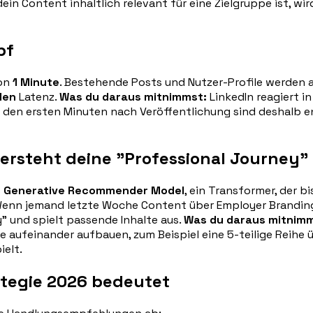
in Content inhaltlich relevant für eine Zielgruppe ist, wi
pf
von
1 Minute
. Bestehende Posts und Nutzer-Profile werden a
den
Latenz.
Was du daraus mitnimmst:
LinkedIn reagiert i
 den ersten Minuten nach Veröffentlichung sind deshalb en
versteht deine "Professional Journey"
s
Generative Recommender Model
, ein Transformer, der b
Wenn jemand letzte Woche Content über Employer Branding
y" und spielt passende Inhalte aus.
Was du daraus mitnimm
e aufeinander aufbauen, zum Beispiel eine 5-teilige Reihe ü
ielt.
ategie 2026 bedeutet