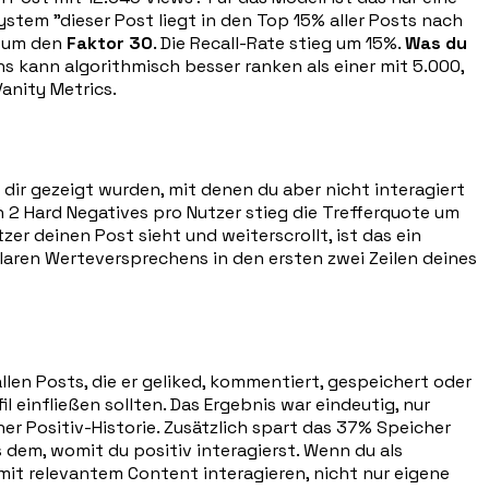
stem "dieser Post liegt in den Top 15% aller Posts nach
h um den
Faktor 30
. Die Recall-Rate stieg um 15%.
Was du
s kann algorithmisch besser ranken als einer mit 5.000,
Vanity Metrics.
ie dir gezeigt wurden, mit denen du aber nicht interagiert
on 2 Hard Negatives pro Nutzer stieg die Trefferquote um
er deinen Post sieht und weiterscrollt, ist das ein
klaren Werteversprechens in den ersten zwei Zeilen deines
 allen Posts, die er geliked, kommentiert, gespeichert oder
l einfließen sollten. Das Ergebnis war eindeutig, nur
ner Positiv-Historie. Zusätzlich spart das 37% Speicher
s dem, womit du positiv interagierst. Wenn du als
mit relevantem Content interagieren, nicht nur eigene