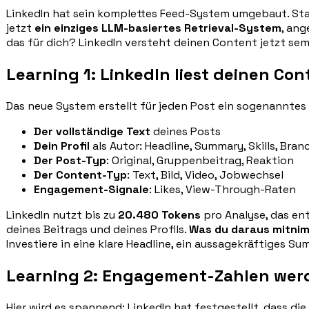
LinkedIn hat sein komplettes Feed-System umgebaut. Stat
jetzt
ein einziges LLM-basiertes Retrieval-System
, ang
das für dich? LinkedIn versteht deinen Content jetzt se
Learning 1: LinkedIn liest deinen Con
Das neue System erstellt für jeden Post ein sogenannte
Der vollständige Text
deines Posts
Dein Profil
als Autor: Headline, Summary, Skills, Bra
Der Post-Typ
: Original, Gruppenbeitrag, Reaktion
Der Content-Typ
: Text, Bild, Video, Jobwechsel
Engagement-Signale
: Likes, View-Through-Raten
LinkedIn nutzt bis zu
20.480 Tokens
pro Analyse, das ent
deines Beitrags und deines Profils.
Was du daraus mitni
Investiere in eine klare Headline, ein aussagekräftiges Su
Learning 2: Engagement-Zahlen wer
Hier wird es spannend: LinkedIn hat festgestellt, dass di