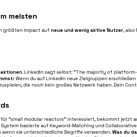
 am meisten
en größten Impact auf
neue und wenig aktive Nutzer
, als
raktionen
. LinkedIn sagt selbst: "The majority of platf
immst:
Wenn du auf LinkedIn neue Zielgruppen erschließen wi
zuspielen, die noch kein großes Netzwerk haben. Dein Conte
rds
ch für "small modular reactors" interessiert, bekommt jetzt 
 System basierte auf Keyword-Matching und Collaborative 
 wenn sie unterschiedliche Begriffe verwenden.
Was du da