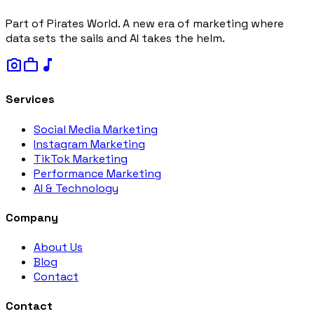
Part of Pirates World. A new era of marketing where
data sets the sails and AI takes the helm.
photo_camera
work
music_note
Services
Social Media Marketing
Instagram Marketing
TikTok Marketing
Performance Marketing
AI & Technology
Company
About Us
Blog
Contact
Contact