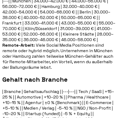
|---| | München | 34.000–42.000 € | 44.000–56.000 € |
56.000–72.000 € | | Hamburg | 32.000–40.000 € |
42.000–54.000 € | 54.000–68.000 € | | Berlin | 30.000–
38.000 € | 40.000–52.000 € | 50.000–65.000 € | |
Frankfurt | 33.000–41.000 € | 43.000–55.000 € | 55.000–
70.000 € | | Köln/Düsseldorf | 31.000–39.000 € | 41.000–
53.000 € | 52.000–66.000 € | | Kleinere Städte | 28.000–
35.000 € | 36.000–46.000 € | 46.000–58.000 € |
Remote-Arbeit:
Viele Social Media Positionen sind
remote oder hybrid möglich. Unternehmen in München
oder Hamburg zahlen teilweise München-Gehälter auch
für Remote-Mitarbeiter, ein Vorteil, wenn du außerhalb
der Ballungsräume lebst.
Gehalt nach Branche
| Branche | Gehaltsaufschlag | |---|---| | Tech / SaaS | +15–
25 % | | Automotive | +10–20 % | | Pharma / Healthcare |
+10–15 % | | Agentur | ±0 % (Benchmark) | | E-Commerce |
+5–10 % | | Medien / Verlag | -5–10 % | | NGO / Non-Profit |
-10–20 % | | Startup (funded) | -5 % + Equity | |